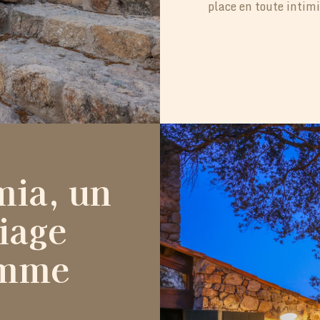
place en toute intimi
mia, un
iage
omme