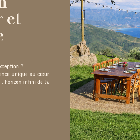
n
 et
e
xception ?
rience unique au cœur
l’horizon infini de la