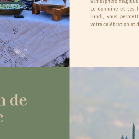
atmosphère magique 
Le domaine et ses h
lundi, vous permett
votre célébration et 
n
de
e